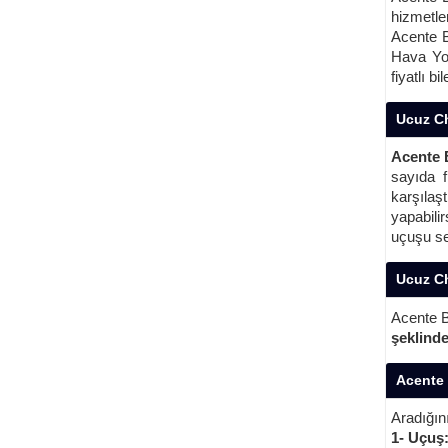
hizmetleri
Acente B
Hava Yol
fiyatlı b
Ucuz Ch
Acente 
sayıda f
karşılaşt
yapabili
uçuşu seç
Ucuz Ch
Acente B
şeklind
Acente 
Aradığını
1- Uçuş