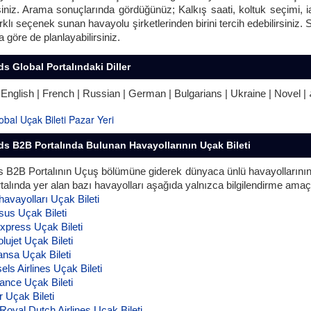
siniz. Arama sonuçlarında gördüğünüz; Kalkış saati, koltuk seçimi, iad
rklı seçenek sunan havayolu şirketlerinden birini tercih edebilirsiniz.
a göre de planlayabilirsiniz.
s Global Portalındaki Diller
s B2B Portalında Bulunan Havayollarının Uçak Bileti
 B2B Portalının Uçuş bölümüne giderek dünyaca ünlü havayollarının uç
rtalında yer alan bazı havayolları aşağıda yalnızca bilgilendirme amaçlı
havayolları Uçak Bileti
sus Uçak Bileti
xpress Uçak Bileti
lujet Uçak Bileti
ansa Uçak Bileti
els Airlines Uçak Bileti
rance Uçak Bileti
r Uçak Bileti
Royal Dutch Airlines Uçak Bileti