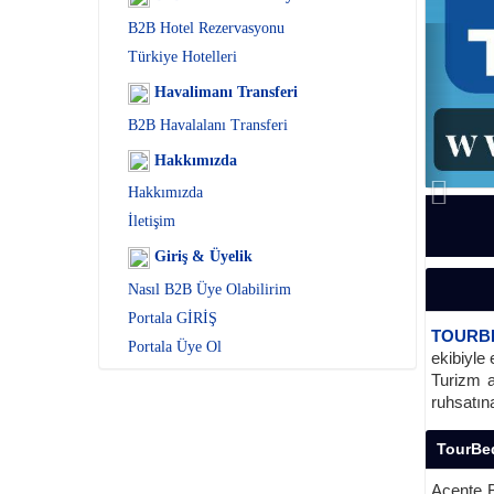
B2B Hotel Rezervasyonu
Türkiye Hotelleri
Havalimanı Transferi
B2B Havalalanı Transferi
Hakkımızda
Hakkımızda
İletişim
Giriş & Üyelik
Nasıl B2B Üye Olabilirim
Portala GİRİŞ
TOURB
Portala Üye Ol
ekibiyle
Turizm ac
ruhsatına
TourBed
Acente 