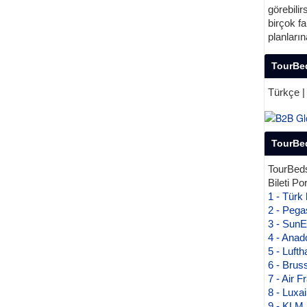
görebilir
birçok fa
planların
TourBed
TourBed
TourBeds
Bileti Po
1 - Türk 
2 - Pega
3 - SunE
4 - Anado
5 - Lufth
6 - Bruss
7 - Air F
8 - Luxai
9 - KLM 