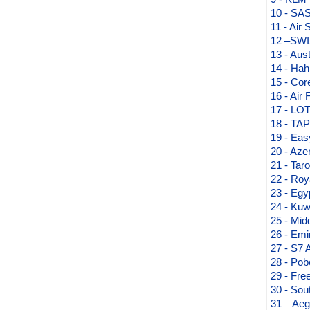
10 - SAS
11 - Air 
12 –SWIS
13 - Aust
14 - Hahn
15 - Cor
16 - Air 
17 - LOT 
18 - TAP 
19 - Easy
20 - Azer
21 - Tar
22 - Roy
23 - Egyp
24 - Kuw
25 - Midd
26 - Emir
27 - S7 A
28 - Pobe
29 - Free
30 - Sout
31 – Aeg