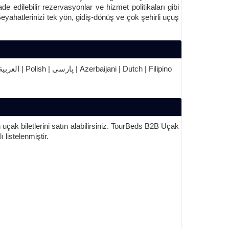
e edilebilir rezervasyonlar ve hizmet politikaları gibi
 Seyahatlerinizi tek yön, gidiş-dönüş ve çok şehirli uçuş
Türkçe | English | French | Russian | German | Bulgarians | Ukraine | Novel | العربية | Polish | پارسی | Azerbaijani | Dutch | Filipino
ak biletlerini satın alabilirsiniz. TourBeds B2B Uçak
 listelenmiştir.