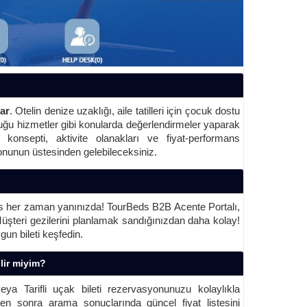
var
. Otelin denize uzaklığı, aile tatilleri için çocuk dostu
nduğu hizmetler gibi konularda değerlendirmeler yaparak
k konsepti, aktivite olanakları ve fiyat-performans
onunun üstesinden gelebileceksiniz.
eds her zaman yanınızda! TourBeds B2B Acente Portalı,
 Müşteri gezilerini planlamak sandığınızdan daha kolay!
un bileti keşfedin.
lir miyim?
ya Tarifli uçak bileti rezervasyonunuzu kolaylıkla
ten sonra arama sonuçlarında güncel fiyat listesini