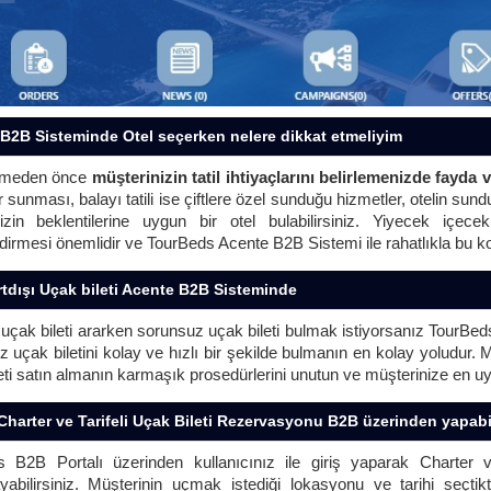
B2B Sisteminde Otel seçerken nelere dikkat etmeliyim
çmeden önce
müşterinizin tatil ihtiyaçlarını belirlemenizde fayda 
 sunması, balayı tatili ise çiftlere özel sunduğu hizmetler, otelin su
izin beklentilerine uygun bir otel bulabilirsiniz. Yiyecek içece
dirmesi önemlidir ve TourBeds Acente B2B Sistemi ile rahatlıkla bu k
tdışı Uçak bileti Acente B2B Sisteminde
ı uçak bileti ararken sorunsuz uçak bileti bulmak istiyorsanız TourB
ız uçak biletini kolay ve hızlı bir şekilde bulmanın en kolay yoludur.
eti satın almanın karmaşık prosedürlerini unutun ve müşterinize en uyg
Charter ve Tarifeli Uçak Bileti Rezervasyonu B2B üzerinden yapabi
 B2B Portalı üzerinden kullanıcınız ile giriş yaparak Charter ve
abilirsiniz. Müşterinin uçmak istediği lokasyonu ve tarihi seçtik