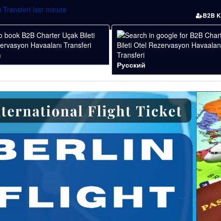
B2B K
.
h
Русский