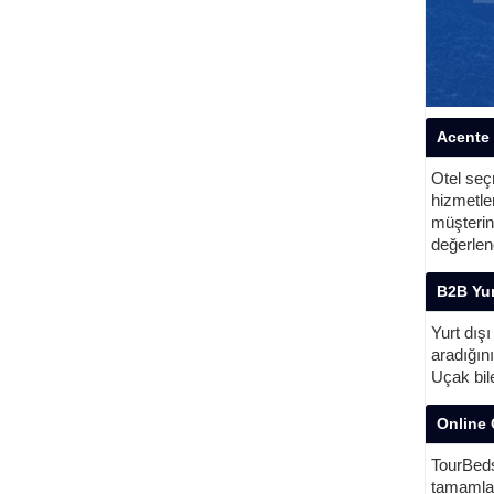
Acente 
Otel se
hizmetler
müşterin
değerlen
B2B Yur
Yurt dış
aradığın
Uçak bil
Online 
TourBeds
tamamlay