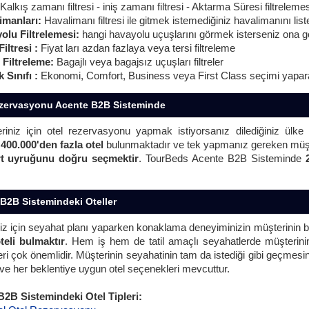
Kalkış zamanı filtresi - iniş zamanı filtresi - Aktarma Süresi filtrele
imanları:
Havalimanı filtresi ile gitmek istemediğiniz havalimanını liste
olu Filtrelemesi:
hangi havayolu uçuşlarını görmek isterseniz ona 
Filtresi :
Fiyat ları azdan fazlaya veya tersi filtreleme
 Filtreleme:
Bagajlı veya bagajsız uçuşları filtreler
 Sınıfı :
Ekonomi, Comfort, Business veya First Class seçimi yapa
zervasyonu Acente B2B Sisteminde
eriniz için otel rezervasyonu yapmak istiyorsanız dilediğiniz ülke
a
400.000'den fazla otel
bulunmaktadır ve tek yapmanız gereken müşt
t uyruğunu doğru seçmektir
. TourBeds Acente B2B Sisteminde
B2B Sistemindeki Oteller
iz için seyahat planı yaparken konaklama deneyiminizin müşterinin b
teli bulmaktır
. Hem iş hem de tatil amaçlı seyahatlerde müşterinin
leri çok önemlidir. Müşterinin seyahatinin tam da istediği gibi geçm
ve her beklentiye uygun otel seçenekleri mevcuttur.
2B Sistemindeki Otel Tipleri: