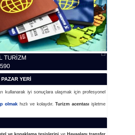
L TURİZM
4590
 PAZAR YERİ
rı kullanarak iyi sonuçlara ulaşmak için profesyonel
ip olmak
hızlı ve kolaydır.
Turizm acentası
işletme
otel ve konaklama tesislerini
ve
Havaalanı transfer