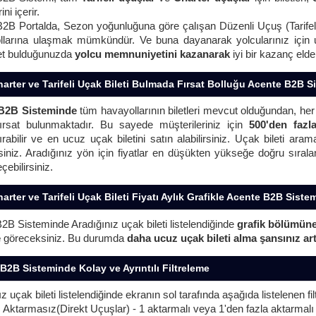
ni içerir.
2B Portalda, Sezon yoğunluğuna göre çalışan Düzenli Uçuş (Tarife
larına ulaşmak mümkündür. Ve buna dayanarak yolcularınız için ucuz
ilet bulduğunuzda
yolcu memnuniyetini kazanarak
iyi bir kazanç elde
arter ve Tarifeli Uçak Bileti Bulmada Fırsat Bolluğu Acente B2B S
B2B Sisteminde
tüm havayollarının biletleri mevcut olduğundan, he
ırsat bulunmaktadır. Bu sayede müşterileriniz için
500'den fazl
ırabilir ve en ucuz uçak biletini satın alabilirsiniz. Uçak bileti ara
rsiniz. Aradığınız yön için fiyatlar en düşükten yükseğe doğru sırala
ebilirsiniz.
arter ve Tarifeli Uçak Bileti Fiyatı Aylık Grafikle Acente B2B Siste
2B Sisteminde Aradığınız uçak bileti listelendiğinde
grafik bölümün
e
göreceksiniz. Bu durumda
daha ucuz uçak bileti alma şansınız art
B2B Sisteminde Kolay ve Ayrıntılı Filtreleme
z uçak bileti listelendiğinde ekranın sol tarafında aşağıda listelenen f
:
Aktarmasız(Direkt Uçuşlar) - 1 aktarmalı veya 1'den fazla aktarmalı 