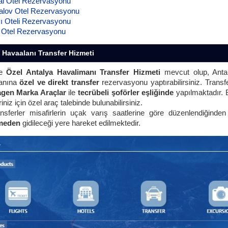
al Otel Rezervasyonu
alov Otel Rezervasyonu
yı Oteli Rezervasyonu
t Otel Rezervasyonu
 Havaalanı Transfer Hizmeti
de
Özel Antalya Havalimanı Transfer Hizmeti
mevcut olup, Antal
anına
özel ve direkt transfer
rezervasyonu yaptırabilirsiniz. Transf
gen Marka Araçlar
ile
tecrübeli şoförler eşliğinde
yapılmaktadır. 
riniz için özel araç talebinde bulunabilirsiniz.
nsferler misafirlerin uçak varış saatlerine göre düzenlendiğinde
lmeden
gidileceği yere hareket edilmektedir.