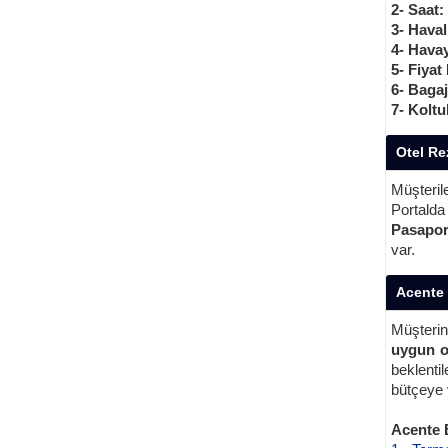
2- Saat:
3- Haval
4- Havay
5- Fiyat 
6- Bagaj
7- Koltuk
Otel Re
Müşteril
Portald
Pasapor
var.
Acente 
Müşterin
uygun o
beklenti
bütçeye 
Acente B