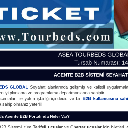
ASEA TOURBEDS GLOBA
Tursab Numarası: 1
ACENTE B2B SİSTEMİ SEYAHAT
EDS GLOBAL
Seyahat alanlarında gelişmiş ve kaliteli uygulamala
 en iyi planlama ve programlama departmanlarına sahiptir.
entaları ile yakın işbirliği içindedir. ve bir
B2B kullanıcısına sah
 sahip olmanız yeterli!
s Acente B2B Portalında Neler Var?
B2B Sistemi, tüm
Tarifeli uçuşlar
ve
Charter uçuşlar
için biletleri,