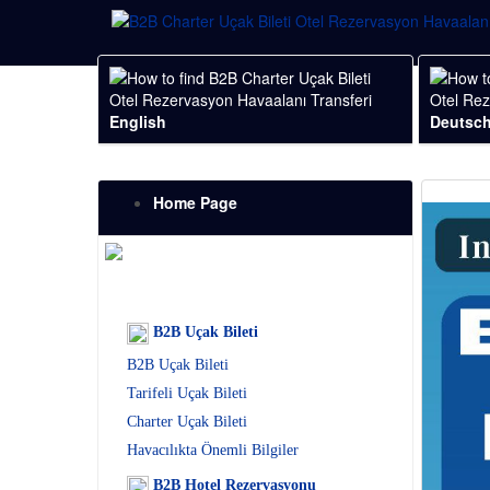
English
Deutsc
Home Page
B2B Uçak Bileti
B2B Uçak Bileti
Tarifeli Uçak Bileti
Charter Uçak Bileti
Havacılıkta Önemli Bilgiler
B2B Hotel Rezervasyonu