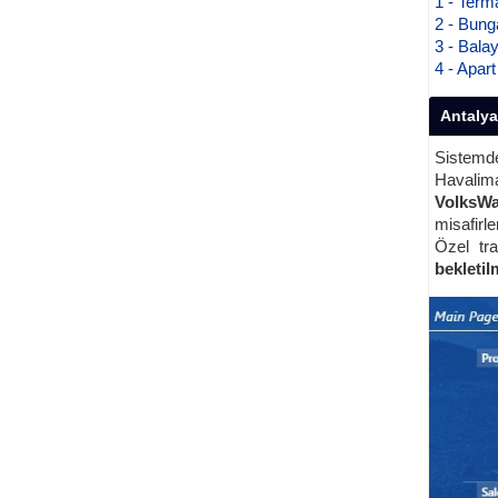
1 - Term
2 - Bung
3 - Bala
4 - Apar
Antalya
Sistem
Havalim
VolksWa
misafirle
Özel tra
bekleti