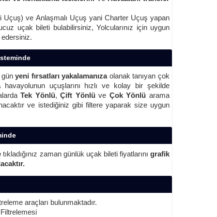
li Uçuş) ve Anlaşmalı Uçuş yani Charter Uçuş yapan
 uçak bileti bulabilirsiniz, Yolcularınız için uygun
 edersiniz.
isteminde
r gün
yeni fırsatları yakalamanıza
olanak tanıyan çok
a
havayolunun uçuşlarını hızlı ve kolay bir şekilde
malarda
Tek Yönlü
,
Çift Yönlü
ve
Çok Yönlü
arama
nacaktır ve istediğiniz gibi filtere yaparak size uygun
minde
e
tıkladığınız zaman günlük uçak bileti fiyatlarını
grafik
acaktır.
iltreleme araçları bulunmaktadır.
Filtrelemesi