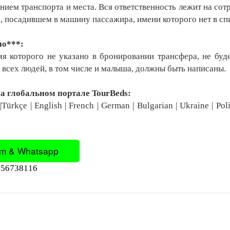
нием транспорта и места. Вся ответственность лежит на со
, посадившем в машину пассажира, имени которого нет в сп
о***:
мя которого не указано в бронировании трансфера, не буд
всех людей, в том числе и малыша, должны быть написаны.
а глобальном портале TourBeds:
Türkçe | English | French | German | Bulgarian | Ukraine | Polis
m & Whatsapp
6738116