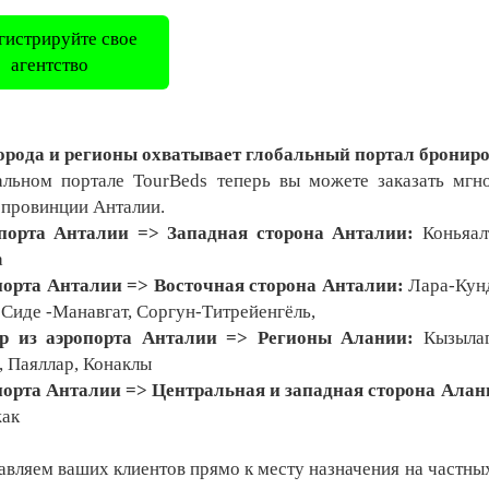
гистрируйте свое
агентство
орода и регионы охватывает глобальный портал брониро
альном портале TourBeds теперь вы можете заказать мгн
 провинции Анталии.
порта Анталии => Западная сторона Анталии:
Коньяал
а
порта Анталии => Восточная сторона Анталии:
Лара-Кунд
Сиде -Манавгат, Соргун-Титрейенгёль,
ер из аэропорта Анталии => Регионы Алании:
Кызылаг
, Паяллар, Конаклы
порта Анталии => Центральная и западная сторона Ала
ак
вляем ваших клиентов прямо к месту назначения на частных