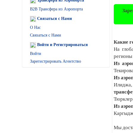
Трансфера из Аэропорта
B2B Трансфера из Аэропорта
Заре
Связаться с Нами
О Нас
Связаться с Нами
Какие г
Войти и Регистрироваться
На глоб
Войти
регионы
Зарегистрировать Агентство
Из аэро
Текиров
Из аэро
Илиджа, 
трансф
Тюрклер
Из аэро
Каргыдж
Мы доста