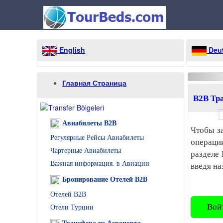
English
Deu
Главная Страница
B2B Тр
Авиабилеты B2B
Чтобы за
Регулярные Рейсы Авиабилеты
операции
Чартерные Авиабилеты
разделе
Важная информация. в Авиации
введя на
Бронирование Oтелей B2B
Oтелей B2B
Вой
Отели Турции