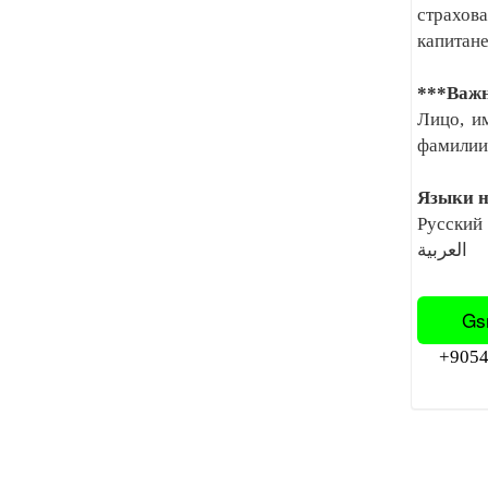
страхова
капитане
***Важн
Лицо, и
фамилии 
Языки н
Русский |
العربية
Gs
+90545