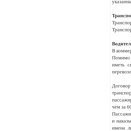
указанн
Транспо
Транспор
Транспор
Водител
В коммер
Помимо 
иметь с
перевозо
Договор
транспо
пассажи
чем за 6
Пассажи
и наказ
имена л