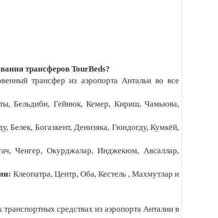
вания трансферов TourBeds?
овенный трансфер из аэропорта Антальи во все
ты, Бельдиби, Гейнюк, Кемер, Кириш, Чамьюва,
у, Белек, Богазкент, Денизяка, Гюндогду, Кумкёй,
ач, Ченгер, Окурджалар, Инджекюм, Авсаллар,
нии:
Клеопатра, Центр, Оба, Кестель , Махмутлар и
 транспортных средствах из аэропорта Анталии в