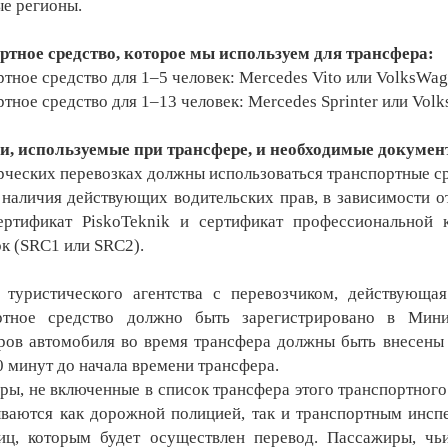
ые регионы.
ртное средство, которое мы используем для трансфера:
тное средство для 1–5 человек: Mercedes Vito или VolksWag
тное средство для 1–13 человек: Mercedes Sprinter или Volk
и, используемые при трансфере, и необходимые докуме
ческих перевозках должны использоваться транспортные сре
наличия действующих водительских прав, в зависимости от
ертификат PiskoTeknik и сертификат профессиональной 
к (SRC1 или SRC2).
 туристического агентства с перевозчиком, действующа
ртное средство должно быть зарегистрировано в Мини
ров автомобиля во время трансфера должны быть внесены 
0 минут до начала времени трансфера.
ры, не включенные в список трансфера этого транспортног
ываются как дорожной полицией, так и транспортным инсп
иц, которым будет осуществлен перевод. Пассажиры, чь