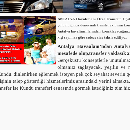
ANTALYA Havalimanı Özel Transfer:
Uçak
yolculuğunuz deneyimli transfer ekibinin konf
Antalya havalimanlarından konaklayacağınız te
kişi sayınıza göre sadece size tahsis ediliyor.
Antalya Havaalanı’ndan Antal
mesafede olup,transfer yaklaşık 2
Gerçeküstü konseptlerle unutulmaz 
olmanızı sağlayacak, yeşilin ve 
undu, dinlenirken eğlenmek isteyen pek çok seyahat severin gö
işinin talep gösterdiği hizmetlerimiz arasındaki yerini almakta
ansfer ise Kundu transferi esnasında görmek istediğiniz tüm hiz