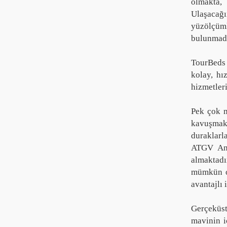
olmakta,
Ulaşacağı
yüzölçüml
bulunmadı
TourBeds 
kolay, hı
hizmetler
Pek çok m
kavuşmak 
duraklarl
ATGV Anta
almaktadı
mümkün ol
avantajlı 
Gerçeküst
mavinin i