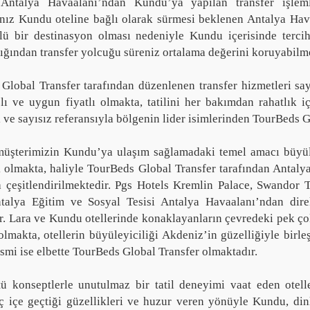
 Antalya Havaalanı’ndan Kundu’ya yapılan transfer işlem
nız Kundu oteline bağlı olarak sürmesi beklenen Antalya Ha
ü bir destinasyon olması nedeniyle Kundu içerisinde tercih
ğından transfer yolcuğu süreniz ortalama değerini koruyabilme
Global Transfer tarafından düzenlenen transfer hizmetleri sa
zlı ve uygun fiyatlı olmakta, tatilini her bakımdan rahatlık iç
i ve sayısız referansıyla bölgenin lider isimlerinden TourBeds G
üşterimizin Kundu’ya ulaşım sağlamadaki temel amacı büyüleyi
olmakta, haliyle TourBeds Global Transfer tarafından Antalya 
a çeşitlendirilmektedir. Pgs Hotels Kremlin Palace, Swandor 
lya Eğitim ve Sosyal Tesisi Antalya Havaalanı’ndan direkt
r. Lara ve Kundu otellerinde konaklayanların çevredeki pek ço
makta, otellerin büyüleyiciliği Akdeniz’in güzelliğiyle birleş
ismi ise elbette TourBeds Global Transfer olmaktadır.
ü konseptlerle unutulmaz bir tatil deneyimi vaat eden otelle
ç içe geçtiği güzellikleri ve huzur veren yönüyle Kundu, di