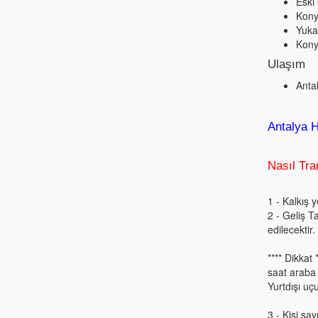
Eski
Kony
Yuka
Kony
Ulaşım
Anta
Antalya 
Nasıl Tr
1 - Kalkış 
2 - Geliş T
edilecektir.
**** Dikkat
saat araba 
Yurtdışı uç
3 - Kişi sa