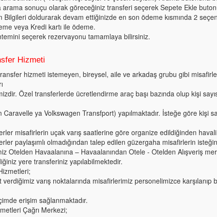
a arama sonuçu olarak göreceğiniz transferi seçerek Sepete Ekle buton
n Bilgileri doldurarak devam ettiğinizde en son ödeme kısmında 2 seçen
eme veya Kredi kartı ile ödeme.
emini seçerek rezervayonu tamamlaya bilirsiniz.
sfer Hizmeti
transfer hizmeti istemeyen, bireysel, aile ve arkadaş grubu gibi misafirle
ı
mizdir. Özel transferlerde ücretlendirme araç başı bazında olup kişi sa
Caravelle ya Volkswagen Transfport) yapılmaktadır. İsteğe göre kişi say
erler misafirlerin uçak varış saatlerine göre organize edildiğinden hava
erler paylaşımlı olmadığından talep edilen güzergaha misafirlerin isteğin
miz Otelden Havaalanına – Havaalanından Otele - Otelden Alışveriş merk
iğiniz yere transferiniz yapılabilmektedir.
izmetleri;
verdiğimiz varış noktalarında misafirlerimiz personelimizce karşılanıp 
içimde erişim sağlanmaktadır.
metleri Çağrı Merkezi;