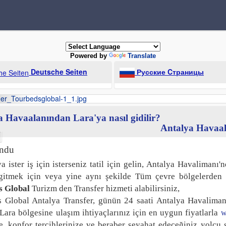
Powered by
Translate
Deutsche Seiten
Русские Cтраницы
a Havaalanından Lara'ya nasıl gidilir?
Antalya Havaala
undu
a ister iş için isterseniz tatil için gelin, Antalya Havalimanı
 gitmek için veya yine aynı şekilde Tüm çevre bölgelerden
s Global
Turizm den Transfer hizmeti alabilirsiniz,
 Global Antalya Transfer, günün 24 saati Antalya Havalimanı
Lara bölgesine ulaşım ihtiyaçlarınız için en uygun fiyatlarla
w
e, konfor tercihlerinize ve beraber seyahat edeceğiniz yolcu