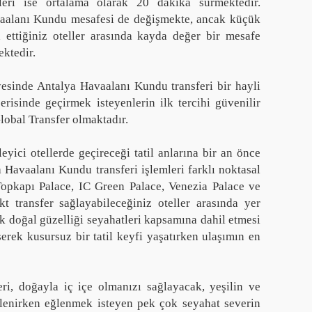
leri ise ortalama olarak 20 dakika sürmektedir.
vaalanı Kundu mesafesi de değişmekte, ancak küçük
 ettiğiniz oteller arasında kayda değer bir mesafe
ktedir.
yesinde Antalya Havaalanı Kundu transferi bir hayli
erisinde geçirmek isteyenlerin ilk tercihi güvenilir
lobal Transfer olmaktadır.
ci otellerde geçireceği tatil anlarına bir an önce
Havaalanı Kundu transferi işlemleri farklı noktasal
Topkapı Palace, IC Green Palace, Venezia Palace ve
 transfer sağlayabileceğiniz oteller arasında yer
k doğal güzelliği seyahatleri kapsamına dahil etmesi
erek kusursuz bir tatil keyfi yaşatırken ulaşımın en
ri, doğayla iç içe olmanızı sağlayacak, yeşilin ve
nlenirken eğlenmek isteyen pek çok seyahat severin