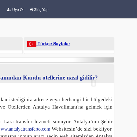
Üye Ol
Giriş Yap
Türkçe Sayfalar
nından Kundu otellerine nasıl gidilir?
'ndan istediğiniz adrese veya herhangi bir bölgedeki
 ve Otellerden Antalya Havalimanı'na gelmek için
 Lara transfer hizmeti sunuyor. Antalya’nın Şehir
Websitesin’de sizi bekliyor.
ww.antalyatransferto.com
 sayısına uygun aracı seçip web sitemizden Antalya