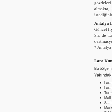
gözdeleri
almakta,
istediğini
Antalya L
Güncel fiy
Siz de La
destinasy
* Antalya
Lara Kund
Bu bölge 
Yakındaki
Lara
Lara
Terr
Mall
Saat
Mark