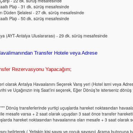
 Çarşı - 22 dk. sürüş mesafesinde
aaltı Plajı - 31 dk. sürüş mesafesinde
rı Düden Şelalesi - 27 dk. sürüş mesafesinde
aaltı Plajı - 50 dk. sürüş mesafesinde
lya (AYT-Antalya Uluslararası) - 29 dk. sürüş mesafesinde
Havalimanından Transfer Hotele veya Adrese
ansfer Rezervasyonu Yapacağım;
yeri olarak Antalya Havaalanını Seçerek Varış yeri (Hotel ismi veya Adre
arihi ve Uçağınızın iniş Saat’ini seçerek, Eğer Dönüş’te isterseniz dönüş
 **** Dönüş transferlerinde yurtiçi uçuşlarda hareket noktasından havaal
ile mesafe varsa + 2 saat olarak uçuşdan 3 saat önce transfer hareketi 
uşlarda hareket noktasından havaalanına olan mesafe + 3 saat olarak se
yısını belirterek ( Yetişkin kişi sayısı ve çocuk sayısını) Arama butonuna b