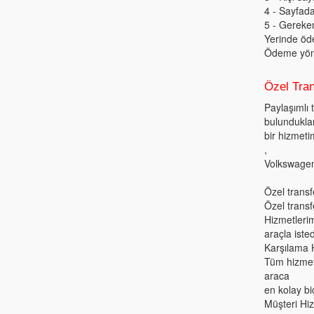
4 - Sayfad
5 - Gereke
Yerinde öd
Ödeme yönt
Özel Tran
Paylaşımlı 
bulunduklar
bir hizmeti
,
Volkswagen 
Özel transf
Özel transf
Hizmetleri
araçla isted
Karşılama H
Tüm hizmet 
araca
en kolay b
Müşteri Hiz