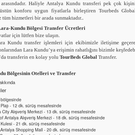
 arasındadır. Haliyle Antalya Kundu transferi pek çok kişini
 üstün konforu uygun fiyatlarla birleştiren Tourbeds Glob
z tüm hizmetleri bir arada sunmaktadır..
ara-Kundu Bölgesi Transfer Ücretleri
atlar için lütfen bize ulaşın.
ra Kundu transfer işlemleri için ekibimizle iletişime geçere
onlarından Lara Kundu’ya erişimin rahatlığını bizimle keşfedebi
’da transferin en kolay yolu
TourBeds Global
Transfer.
u Bölgesinin Otelleri ve Transfer
hakkında
ler
 bölgesinde
 Plajı - 12 dk. sürüş mesafesinde
a City Alışveriş Merkezi - 13 dk. sürüş mesafesinde
 of Antalya Alışveriş Merkezi - 18 dk. sürüş mesafesinde
 Kulesi - 21 dk. sürüş mesafesinde
Antalya Shopping Mall - 20 dk. sürüş mesafesinde