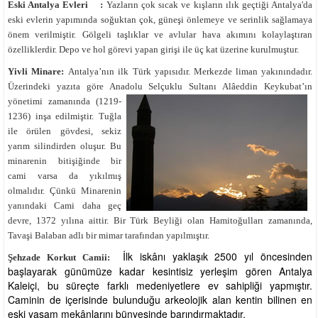
Eski Antalya Evleri :
Yazların çok sıcak ve kışların ılık geçtiği Antalya'da
eski evlerin yapımında soğuktan çok, güneşi önlemeye ve serinlik sağlamaya
önem verilmiştir. Gölgeli taşlıklar ve avlular hava akımını kolaylaştıran
özelliklerdir. Depo ve hol görevi yapan girişi ile üç kat üzerine kurulmuştur.
Yivli Minare:
Antalya’nın ilk Türk yapısıdır. Merkezde liman yakınındadır.
Üzerindeki yazıta göre Anadolu Selçuklu Sultanı Alâeddin Keykubat’ın
yönetimi zamanında (1219-
1236) inşa edilmiştir. Tuğla
ile örülen gövdesi, sekiz
yarım silindirden oluşur. Bu
minarenin bitişiğinde bir
cami varsa da yıkılmış
olmalıdır. Çünkü Minarenin
yanındaki Cami daha geç
devre, 1372 yılına aittir. Bir Türk Beyliği olan Hamitoğulları zamanında,
Tavaşi Balaban adlı bir mimar tarafından yapılmıştır.
İlk iskânı yaklaşık 2500 yıl öncesinden
Şehzade Korkut Camii:
başlayarak günümüze kadar kesintisiz yerleşim gören Antalya
Kaleiçi, bu süreçte farklı medeniyetlere ev sahipliği yapmıştır.
Caminin de içerisinde bulunduğu arkeolojik alan kentin bilinen en
eski yaşam mekânlarını bünyesinde barındırmaktadır.