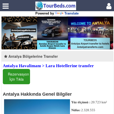
Powered by
Translate
Antalya Bölgelerine Transfer
Antalya Havalimanı > Lara Hotellerine transfer
Rezervasyon
İçin Tıkla
Antalya Hakkında Genel Bilgiler
Yüz ölçümü
:
20.723 km²
Nüfus:
2.328.555