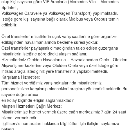
olup kişi sayısına göre VİP Araçlarla (Mercedes Vito – Mercedes
Sprinter ,
Volkswagen Caravelle ya Volkswagen Transfport) yapılmaktadır.
İsteğe göre kişi sayısına bağlı olarak Midibüs veya Otobüs temin
edilebilir.
Özel transferler misafirlerin uçak varış saatlerine göre organize
edildiğinden havalimanlarında bekleme süresi yoktur.
Özel transferler paylaşımlı olmadığından talep edilen güzergaha
misafirlerin isteğine göre direkt ulaşım sağlanır.
Hizmetlerimiz Otelden Havaalanına – Havaalanından Otele - Otelden
Alışveriş merkezlerine veya Otelden Otele veya özel isteğe göre
ihtisas araçla istediğiniz yere transferiniz yapılabilmektedir.
Karşılama Hizmetleri;
Tüm hizmet verdiğimiz varış noktalarında misafirlerimiz
personelimizce karşılanıp binecekleri araçlara yönlendirilmektedir. Bu
sayede doğru araca
en kolay biçimde erişim sağlanmaktadır.
Müşteri Hizmetleri Çağrı Merkezi;
Misafirlerimize hizmet vermek üzere çağrı merkezimiz 7 gün 24 saat
hizmet vermektedir.
İlgili servis numaraları hakkında bilgi lütfen için iletişim sayfamıza
bakınız.