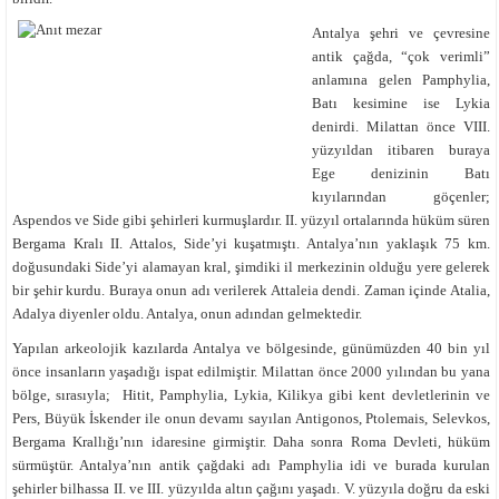
Antalya şehri ve çevresine
antik çağda, “çok verimli”
anlamına gelen Pamphylia,
Batı kesimine ise Lykia
denirdi. Milattan önce VIII.
yüzyıldan itibaren buraya
Ege denizinin Batı
kıyılarından göçenler;
Aspendos ve Side gibi şehirleri kurmuşlardır. II. yüzyıl ortalarında hüküm süren
Bergama Kralı II. Attalos, Side’yi kuşatmıştı. Antalya’nın yaklaşık 75 km.
doğusundaki Side’yi alamayan kral, şimdiki il merkezinin olduğu yere gelerek
bir şehir kurdu. Buraya onun adı verilerek Attaleia dendi. Zaman içinde Atalia,
Adalya diyenler oldu. Antalya, onun adından gelmektedir.
Yapılan arkeolojik kazılarda Antalya ve bölgesinde, günümüzden 40 bin yıl
önce insanların yaşadığı ispat edilmiştir. Milattan önce 2000 yılından bu yana
bölge, sırasıyla; Hitit, Pamphylia, Lykia, Kilikya gibi kent devletlerinin ve
Pers, Büyük İskender ile onun devamı sayılan Antigonos, Ptolemais, Selevkos,
Bergama Krallığı’nın idaresine girmiştir. Daha sonra Roma Devleti, hüküm
sürmüştür. Antalya’nın antik çağdaki adı Pamphylia idi ve burada kurulan
şehirler bilhassa II. ve III. yüzyılda altın çağını yaşadı. V. yüzyıla doğru da eski