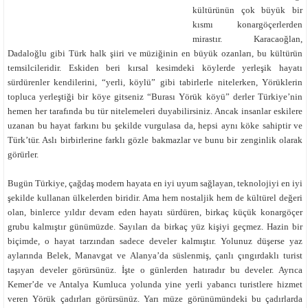
kültürünün çok büyük bir
kısmı konargöçerlerden
mirastır. Karacaoğlan,
Dadaloğlu gibi Türk halk şiiri ve müziğinin en büyük ozanları, bu kültürün
temsilcileridir. Eskiden beri kırsal kesimdeki köylerde yerleşik hayatı
sürdürenler kendilerini, “yerli, köylü” gibi tabirlerle nitelerken, Yörüklerin
topluca yerleştiği bir köye gitseniz “Burası Yörük köyü” derler Türkiye’nin
hemen her tarafında bu tür nitelemeleri duyabilirsiniz. Ancak insanlar eskilere
uzanan bu hayat farkını bu şekilde vurgulasa da, hepsi aynı köke sahiptir ve
Türk’tür. Aslı birbirlerine farklı gözle bakmazlar ve bunu bir zenginlik olarak
görürler.
Bugün Türkiye, çağdaş modern hayata en iyi uyum sağlayan, teknolojiyi en iyi
şekilde kullanan ülkelerden biridir. Ama hem nostaljik hem de kültürel değeri
olan, binlerce yıldır devam eden hayatı sürdüren, birkaç küçük konargöçer
grubu kalmıştır günümüzde. Sayıları da birkaç yüz kişiyi geçmez. Hazin bir
biçimde, o hayat tarzından sadece develer kalmıştır. Yolunuz düşerse yaz
aylarında Belek, Manavgat ve Alanya’da süslenmiş, çanlı çıngırdaklı turist
taşıyan develer görürsünüz. İşte o günlerden hatıradır bu develer. Ayrıca
Kemer’de ve Antalya Kumluca yolunda yine yerli yabancı turistlere hizmet
veren Yörük çadırları görürsünüz. Yarı müze görünümündeki bu çadırlarda