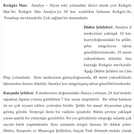
Kırkgöz Han:
Antalya – Afyon eski yolundaki ikinci durak yeri Kırkgöz
Han’dır. Kırkgöz Han Antalya’ya 30 km. uzaklıkta bulunan Kırkgöz’de,
Pınarbaşı mevkiindedir. Çok sağlam bir durumdadır.
Düden Şelâleleri:
Antalya il
merkezinin yaklaşık 10 km.
kuzeydoğusundaki bu şelâle,
şehri simgeleyen tabiat
güzelliklerindendir. 20 metre
yükseklikten dökülür. Ana
kaynağı Kırkgöz mevkisidir.
Aşağı Düden Şelâlesi ise Lâra
Plajı yolundadır. Kent merkezinin güneydoğusunda, 40 metre yükseklikteki
falezlerden denize dökülür. Antalya’nın simgeleşmiş tabiat güzelliklerindendir.
Kurşunlu Şelâlesi:
İl merkezinin doğusundaki Alanya yolunun 24. km’sindeki
sapaktan Isparta yoluna girildikten 7 km. sonra ulaşılabilir. Bu tabiat harikası
da en çok ziyaret edilen yerlerden biridir. Şelâle bir masal diyarından çıkıp
gelmiş gibidir. Yemyeşil derin bir vadinin içindedir. Bütün çevresi yaklaşık
yarım saatlik bir yürüyüşle gezilebilir. Yer yer gölcüklerin oluştuğu sularda çok
sayıda balık yaşamaktadır. Aynı zamanda zengin faunası ile dikkat çeker.
Düden, Kurşunlu ve Manavgat Şelâleleri, birçok Türk filminde mekân olarak