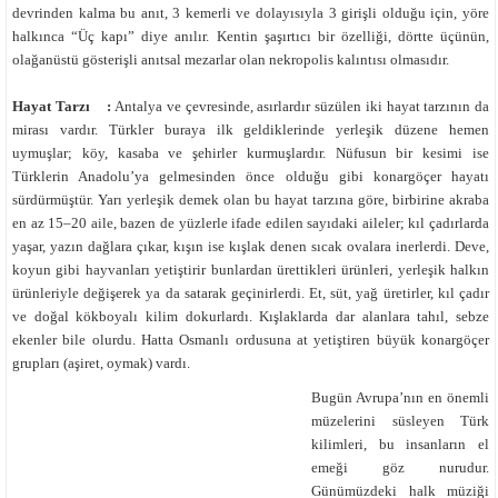
devrinden kalma bu anıt, 3 kemerli ve dolayısıyla 3 girişli olduğu için, yöre
halkınca “Üç kapı” diye anılır. Kentin şaşırtıcı bir özelliği, dörtte üçünün,
olağanüstü gösterişli anıtsal mezarlar olan nekropolis kalıntısı olmasıdır.
Hayat Tarzı :
Antalya ve çevresinde, asırlardır süzülen iki hayat tarzının da
mirası vardır. Türkler buraya ilk geldiklerinde yerleşik düzene hemen
uymuşlar; köy, kasaba ve şehirler kurmuşlardır. Nüfusun bir kesimi ise
Türklerin Anadolu’ya gelmesinden önce olduğu gibi konargöçer hayatı
sürdürmüştür. Yarı yerleşik demek olan bu hayat tarzına göre, birbirine akraba
en az 15–20 aile, bazen de yüzlerle ifade edilen sayıdaki aileler; kıl çadırlarda
yaşar, yazın dağlara çıkar, kışın ise kışlak denen sıcak ovalara inerlerdi. Deve,
koyun gibi hayvanları yetiştirir bunlardan ürettikleri ürünleri, yerleşik halkın
ürünleriyle değişerek ya da satarak geçinirlerdi. Et, süt, yağ üretirler, kıl çadır
ve doğal kökboyalı kilim dokurlardı. Kışlaklarda dar alanlara tahıl, sebze
ekenler bile olurdu. Hatta Osmanlı ordusuna at yetiştiren büyük konargöçer
grupları (aşiret, oymak) vardı.
Bugün Avrupa’nın en önemli
müzelerini süsleyen Türk
kilimleri, bu insanların el
emeği göz nurudur.
Günümüzdeki halk müziği