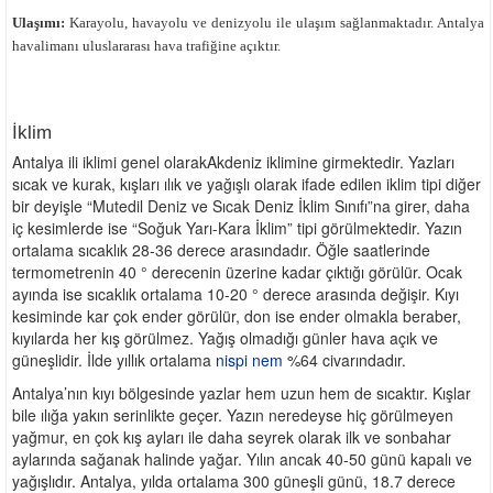
Ulaşımı:
Karayolu, havayolu ve denizyolu ile ulaşım sağlanmaktadır. Antalya
havalimanı uluslararası hava trafiğine açıktır.
İklim
Antalya ili iklimi genel olarakAkdeniz iklimine girmektedir. Yazları
sıcak ve kurak, kışları ılık ve yağışlı olarak ifade edilen iklim tipi diğer
bir deyişle “Mutedil Deniz ve Sıcak Deniz İklim Sınıfı”na girer, daha
iç kesimlerde ise “Soğuk Yarı-Kara İklim” tipi görülmektedir. Yazın
ortalama sıcaklık 28-36 derece arasındadır. Öğle saatlerinde
termometrenin 40 ° derecenin üzerine kadar çıktığı görülür. Ocak
ayında ise sıcaklık ortalama 10-20 ° derece arasında değişir. Kıyı
kesiminde kar çok ender görülür, don ise ender olmakla beraber,
kıyılarda her kış görülmez. Yağış olmadığı günler hava açık ve
güneşlidir. İlde yıllık ortalama
nispi nem
%64 civarındadır.
Antalya’nın kıyı bölgesinde yazlar hem uzun hem de sıcaktır. Kışlar
bile ılığa yakın serinlikte geçer. Yazın neredeyse hiç görülmeyen
yağmur, en çok kış ayları ile daha seyrek olarak ilk ve sonbahar
aylarında sağanak halinde yağar. Yılın ancak 40-50 günü kapalı ve
yağışlıdır. Antalya, yılda ortalama 300 güneşli günü, 18.7 derece