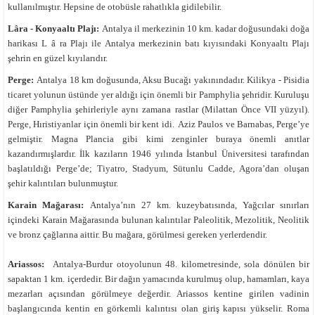
kullanılmıştır. Hepsine de otobüsle rahatlıkla gidilebilir.
Lâra - Konyaaltı Plajı:
Antalya il merkezinin 10 km. kadar doğusundaki doğa
harikası L
â
ra Plajı ile Antalya merkezinin batı kıyısındaki Konyaaltı Plajı
şehrin en güzel kıyılarıdır.
Perge:
Antalya 18 km doğusunda, Aksu Bucağı yakınındadır. Kilikya - Pisidia
ticaret yolunun üstünde yer aldığı için önemli bir Pamphylia şehridir. Kuruluşu
diğer Pamphylia şehirleriyle aynı zamana rastlar (Milattan Önce VII yüzyıl).
Perge, Hıristiyanlar için önemli bir kent idi. Aziz Paulos ve Barnabas, Perge’ye
gelmiştir. Magna Plancia gibi kimi zenginler buraya önemli anıtlar
kazandırmışlardır. İlk kazıların 1946 yılında İstanbul Üniversitesi tarafından
başlatıldığı Perge’de; Tiyatro, Stadyum, Sütunlu Cadde, Agora’dan oluşan
şehir kalıntıları bulunmuştur.
Karain Mağarası:
Antalya’nın 27 km. kuzeybatısında, Yağcılar sınırları
içindeki Karain Mağarasında bulunan kalıntılar Paleolitik, Mezolitik, Neolitik
ve bronz çağlarına aittir. Bu mağara, görülmesi gereken yerlerdendir.
Ariassos:
Antalya-Burdur otoyolunun 48. kilometresinde, sola dönülen bir
sapaktan 1 km. içerdedir. Bir dağın yamacında kurulmuş olup, hamamları, kaya
mezarları açısından görülmeye değerdir. Ariassos kentine girilen vadinin
başlangıcında kentin en görkemli kalıntısı olan giriş kapısı yükselir. Roma