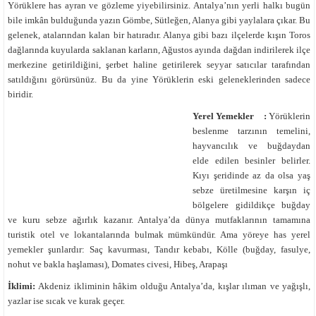
Yörüklere has ayran ve gözleme yiyebilirsiniz. Antalya’nın yerli halkı bugün
bile imkân bulduğunda yazın Gömbe, Sütleğen, Alanya gibi yaylalara çıkar. Bu
gelenek, atalarından kalan bir hatıradır. Alanya gibi bazı ilçelerde kışın Toros
dağlarında kuyularda saklanan karların, Ağustos ayında dağdan indirilerek ilçe
merkezine getirildiğini, şerbet haline getirilerek seyyar satıcılar tarafından
satıldığını görürsünüz. Bu da yine Yörüklerin eski geleneklerinden sadece
biridir.
Yerel Yemekler :
Yörüklerin
beslenme tarzının temelini,
hayvancılık ve buğdaydan
elde edilen besinler belirler.
Kıyı şeridinde az da olsa yaş
sebze üretilmesine karşın iç
bölgelere gidildikçe buğday
ve kuru sebze ağırlık kazanır. Antalya’da dünya mutfaklarının tamamına
turistik otel ve lokantalarında bulmak mümkündür. Ama yöreye has yerel
yemekler şunlardır: Saç kavurması, Tandır kebabı, Kölle (buğday, fasulye,
nohut ve bakla haşlaması), Domates civesi, Hibeş, Arapaşı
İklimi:
Akdeniz ikliminin hâkim olduğu Antalya’da, kışlar ılıman ve yağışlı,
yazlar ise sıcak ve kurak geçer.