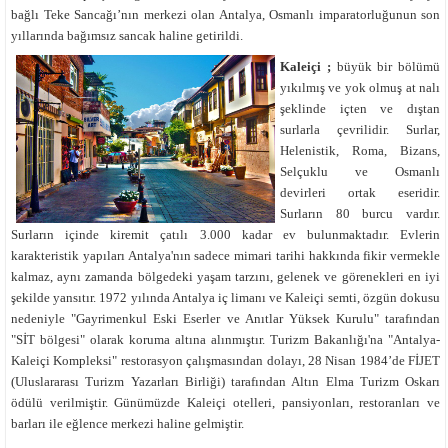
bağlı Teke Sancağı’nın merkezi olan Antalya, Osmanlı imparatorluğunun son
yıllarında bağımsız sancak haline getirildi.
Kaleiçi ;
büyük bir bölümü
yıkılmış ve yok olmuş at nalı
şeklinde içten ve dıştan
surlarla çevrilidir. Surlar,
Helenistik, Roma, Bizans,
Selçuklu ve Osmanlı
devirleri ortak eseridir.
Surların 80 burcu vardır.
Surların içinde kiremit çatılı 3.000 kadar ev bulunmaktadır. Evlerin
karakteristik yapıları Antalya'nın sadece mimari tarihi hakkında fikir vermekle
kalmaz, aynı zamanda bölgedeki yaşam tarzını, gelenek ve görenekleri en iyi
şekilde yansıtır. 1972 yılında Antalya iç limanı ve Kaleiçi semti, özgün dokusu
nedeniyle "Gayrimenkul Eski Eserler ve Anıtlar Yüksek Kurulu" tarafından
"SİT bölgesi" olarak koruma altına alınmıştır. Turizm Bakanlığı'na "Antalya-
Kaleiçi Kompleksi" restorasyon çalışmasından dolayı, 28 Nisan 1984’de FİJET
(Uluslararası Turizm Yazarları Birliği) tarafından Altın Elma Turizm Oskarı
ödülü verilmiştir. Günümüzde Kaleiçi otelleri, pansiyonları, restoranları ve
barları ile eğlence merkezi haline gelmiştir.