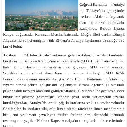
Coğrafi Konumu :
Antalya
ili, Türkiye’nin güneyinde,
merkezi Akdeniz kıyısında
olan bir turizm merkezidir.
Kuzeyinde; Burdur, Isparta,
Konya, doğusunda; Karaman, Mersin, batısında; Muğla illeri vardır. Güneyi,
Akdeniz ile çevrelenmiştir. Türk Riviera’sı Antalya kıyılarının uzunluğu 630
km’yi bulur.
Tarihçe :
"Attalos Yurdu"
anlamına gelen Antalya, II. Attalos tarafından
kurulmuştur. Bergama Krallığı’nın sona ermesiyle (M.Ö. 133) bir süre bağımsız
kalan kent, daha sonra korsanların eline geçmiştir. M.Ö. 77’de Komutan
Servilius Isauricus tarafından Roma topraklarına katılmıştır. M.Ö. 67’de
Pompeius’un donanmasına üs olmuştur. M.S. 130’da Hadrianus’un Attaleia’yı
ziyaret etmesi şehrin gelişmesini sağlamıştır. Bizans egemenliği sırasında
piskoposluk merkezi olan ismi görülen Attaleia, Türklerin eline geçtikten sonra
büyük bir gelişme göstermiştir. Modern şehir, antik yerleşmenin üzerine
kurulduğundan, Antalya’da antik çağ kalıntılarına çok az rastlanmaktadır.
Görülebilen kalıntıların ilki, eski liman olarak nitelenen liman mendireğinin
bir kısmı ve limanı çevreleyen surdur. Surların park dışındaki kısmında
restorasyonu yapılan Hadrian Kapısı Antalya’nın en güzel antik eserlerinden
biridir.