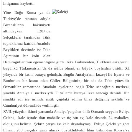
ihtişamını kaybetti.
Yöre Doğu Roma ya da
Türkiye’de tanınan adıyla
Bizanslıların hâkimiyeti
altındayken, 1207’de
Selçuklular tarafından Türk
topraklarına katıldı. Anadolu
Beylikleri devrinde ise Teke
Aşiretinin bir kolu olan
Hamitoğulları’nın egemenliğine girdi. Teke Türkmenleri, Türklerin eski yurdu
bugünkü Türkmenistan’da da nüfus olarak en büyük boylardan biridir. XI.
yüzyılda bir kısmı buraya gelmiştir. Bugün Antalya’nın kuzeyi ile Isparta ve
Burdur’un bir kısmı olan Göller Bölgesinin, bir adı da Teke yöresidir.
Osmanlılar zamanında Anadolu eyaletine bağlı Teke sancağının merkezi,
şimdiki Antalya il merkeziydi. O yıllarda buraya Teke sancağı denirdi. İlin
şimdiki adı ise aslında antik çağdaki adının biraz değişmiş şeklidir ve
Cumhuriyet döneminde verilmiştir.
XVII. yüzyılın ikinci yarısında Antalya’ya gelen ünlü Osmanlı seyyahı Evliya
Çelebi, kale içinde dört mahalle ve üç bin ev, kale dışında 24 mahallesi
olduğunu belirtir. Şehrin çarşısı ise kale dışındaymış. Evliya Çelebi’ye göre
limanı, 200 parçalık gemi alacak büyüklüktedir. İdarî bakımdan Konya’ya