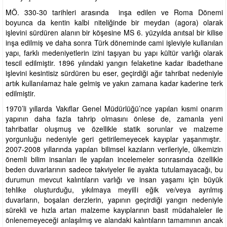
MÖ. 330-30 tarihleri arasında inşa edilen ve Roma Dönemi
boyunca da kentin kalbi niteliğinde bir meydan (agora) olarak
işlevini sürdüren alanın bir köşesine MS 6. yüzyılda anıtsal bir kilise
inşa edilmiş ve daha sonra Türk döneminde cami işleviyle kullanılan
yapı, farklı medeniyetlerin izini taşıyan bu yapı kültür varlığı olarak
tescil edilmiştir. 1896 yılındaki yangın felaketine kadar ibadethane
işlevini kesintisiz sürdüren bu eser, geçirdiği ağır tahribat nedeniyle
artık kullanılamaz hale gelmiş ve yakın zamana kadar kaderine terk
edilmiştir.
1970’li yıllarda Vakıflar Genel Müdürlüğü’nce yapılan kısmi onarım
yapının daha fazla tahrip olmasını önlese de, zamanla yeni
tahribatlar oluşmuş ve özellikle statik sorunlar ve malzeme
yorgunluğu nedeniyle geri getirilemeyecek kayıplar yaşanmıştır.
2007-2008 yıllarında yapılan bilimsel kazıların verileriyle, ülkemizin
önemli bilim insanları ile yapılan incelemeler sonrasında özellikle
beden duvarlarının sadece takviyeler ile ayakta tutulamayacağı, bu
durumun mevcut kalıntıların varlığı ve insan yaşamı için büyük
tehlike oluşturduğu, yıkılmaya meyilli eğik ve/veya ayrılmış
duvarların, boşalan derzlerin, yapının geçirdiği yangın nedeniyle
sürekli ve hızla artan malzeme kayıplarının basit müdahaleler ile
önlenemeyeceği anlaşılmış ve alandaki kalıntıların tamamının ancak