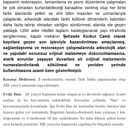
kapsamlı restorasyon, tamamlama ve çevre düzenleme çalışmaları
ile yok olmadan kurtarılabileceği kanaatine varılmış olup her birisi
farklı alanlarda yetkin ve ehil bilim insanları ve uzmanlarıyla
çalışılarak; arkeolojik alandaki farklı kültürel dönemlerin kalıntıları
daha fazla tahrip olmadan varlığını sürdürmesi, alanda ele geçen
yaklaşık 1200 adet nitelikli taşların kataloglanarak yapı etrafında
sergilenmesi, kapalı mekânın
Şehzade Korkut Camii olarak
kayıtlara geçen son işleviyle kazandırılması amaçlanmış,
sağlamlaştırma ve restorasyon çalışmalarında arkeolojik alan
ve yapıdaki sorunsuz orijinal malzemeye dokunulmamasına,
statik sorunlar yaşayan duvarlara ait orijinal malzemenin
numaralandırılarak sökülmesi ve yeniden yerinde
kullanılmasına azami özen gösterilmiştir.
Karatay Medresesi:
İl merkezindeki önemli Türk İslâm yapılarından olup
XIII. yüzyıl ortasında inşa edilmiştir.
Evdir Han:
20. yüzyıl başlarına kadar ulaşım at ve develerle sağlanır, ticaret
malları da bu hayvanlarla nakledilirdi. Kervanlar yollarda, “Han” ve
kervansaraylarda konaklardı. İşte Evdir Han da bunlardan biridir. Antalya’dan
kuzeye giden yol üstündedir. Bugünkü Antalya-Korkuteli kara yolunun 1 km.
doğusunda ve il merkezine 18 km. uzaklıktadır. En fazla dikkati çeken kısmı
sivri kemerli portalıdır. XIII. yüzyılın başlarında yapılmış bir Selçuklu eseridir.